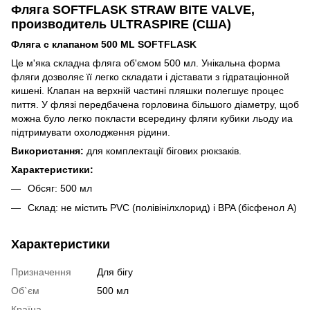
Фляга SOFTFLASK STRAW BITE VALVE,
производитель ULTRASPIRE (США)
Фляга c клапаном 500 ML SOFTFLASK
Це м'яка складна фляга об'ємом 500 мл. Унікальна форма
фляги дозволяє її легко складати і діставати з гідратаціонной
кишені. Клапан на верхній частині пляшки полегшує процес
пиття. У флязі передбачена горловина більшого діаметру, щоб
можна було легко покласти всередину фляги кубики льоду иа
підтримувати охолодження рідини.
Використання:
для комплектації бігових рюкзаків.
Характеристики:
Обсяг: 500 мл
Склад: не містить PVC (полівінілхлорид) і BPA (бісфенол А)
Характеристики
Призначення
Для бігу
Об`єм
500 мл
Країна-