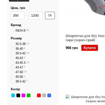
Ціна, грн
Від Ціна, грн
До Ціна, грн
ОК
Бренд
INOV-8
26
Шкарпетки для бігу Inov
Розмір
пари (чорно-сірий)
35.5-38
13
966 грн
Купити
36-40
8
39.5-42
13
40-43
3
43-45.5
13
43-47
4
47-50
13
45-50
1
38.5-42
1
Колір