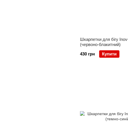
Шкарпетки для бігу Inov-
(червоно-блакитний)
430 грн
Купити