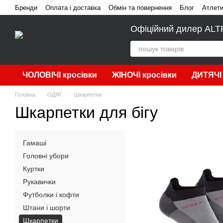
Перейти до основного контенту
Бренди
Оплата і доставка
Обмін та повернення
Блог
Атлет
Офіційний дилер ALTRA
ЧОЛОВІЧІ кросівки
ЖІНОЧІ кросівки
ДИТЯЧІ 
Головна
ОДЯГ
Шкарпетки
Шкарпетки для бігу
Гамаші
Головні убори
Куртки
Рукавички
Футболки і кофти
Штани і шорти
Шкарпетки