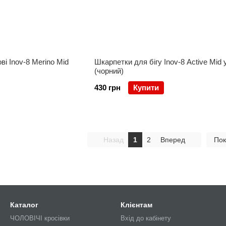
ві Inov-8 Merino Mid
Шкарпетки для бігу Inov-8 Active Mid 
(чорний)
430 грн
Купити
Назад
1
2
Вперед
Пок
Каталог
Клієнтам
ЧОЛОВІЧІ кросівки
Вхід до кабінету