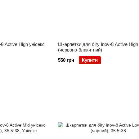
8 Active High унісекс
Шкарпетки для бігу Inov-8 Active High
(червоно-блакитний)
550 грн
Купити