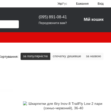
Укр
Рус
Бажання
Вхід
(095) 891-08-41
Мій кошик
Передзвонити вам?
за популярністю
спочатку дешевше
за назвою
Сортування: