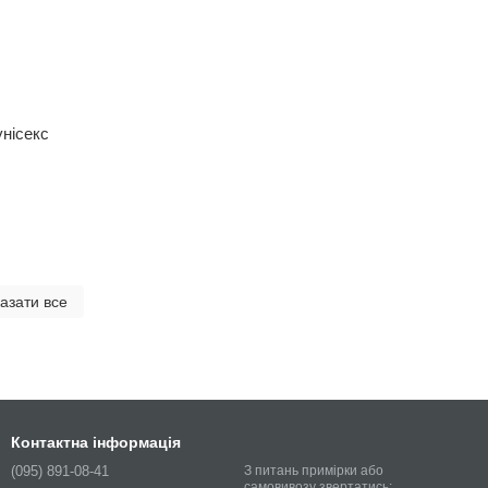
унісекс
азати все
Контактна інформація
(095) 891-08-41
З питань примірки або
самовивозу звертатись: