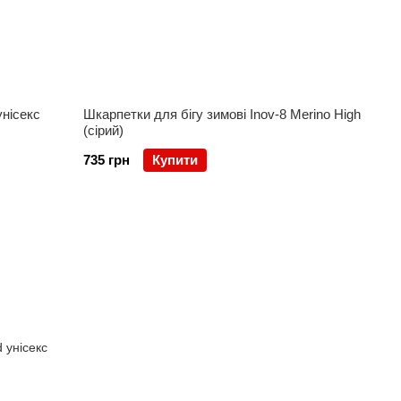
унісекс
Шкарпетки для бігу зимові Inov-8 Merino High
(сірий)
735 грн
Купити