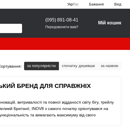
Укр
Рус
Бажання
Вхід
(095) 891-08-41
Мій кошик
Передзвонити вам?
за популярністю
спочатку дешевше
за назвою
Сортування:
ЬКИЙ БРЕНД ДЛЯ СПРАВЖНІХ
вацій, витривалості та повної відданості світу бігу, трейлу
еликій Британії, INOV8 з самого початку орієнтувався на
функціональність та вимагають максимуму від свого
к один із лідерів у сегменті
преміального outdoor-