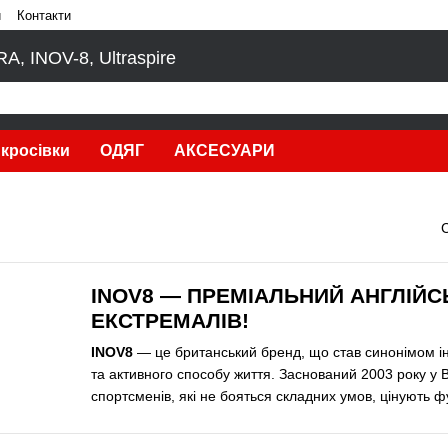
и
Контакти
, INOV-8, Ultraspire
кросівки
ОДЯГ
АКСЕСУАРИ
INOV8 — ПРЕМІАЛЬНИЙ АНГЛІЙС
ЕКСТРЕМАЛІВ!
INOV8
— це британський бренд, що став синонімом інно
та активного способу життя. Заснований 2003 року у В
спортсменів, які не бояться складних умов, цінують 
екіпірування. Сьогодні бренд визнаний у всьому світі я
спорядження
.