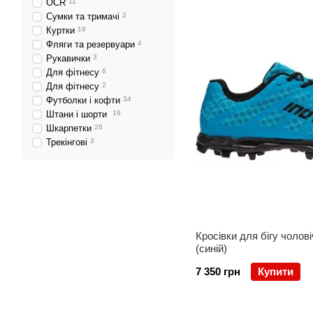
OCR
11
Сумки та тримачі
2
Куртки
19
Фляги та резервуари
4
Рукавички
3
Для фітнесу
6
Для фітнесу
2
Футболки і кофти
34
Штани і шорти
19
Шкарпетки
26
Трекінгові
3
Кросівки для бігу чолові
(синій)
7 350 грн
Купити