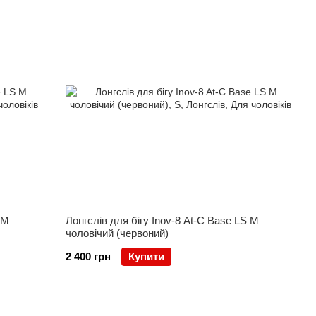
а потреб
орс, як жилет, забезпечуючи баланс навіть при активному
обільного телефону, куртки або шапки
ься навіть на бігу
ий час доби
так і для стартів на довгих дистанціях
ми гідрації
ься в кишенях рюкзака або жилета й стискаються у міру
 M
Лонгслів для бігу Inov-8 At-C Base LS M
чоловічий (червоний)
2 400 грн
Купити
ажає
онік