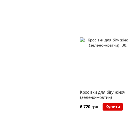
Кросівки для бігу жіночі I
(зелено-жовтий)
6 720 грн
Купити