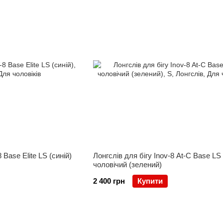
час бігу і забезпечують швидкий доступ до речей.
Особливості:
Об'єм від 2 до 10 літрів — залежно від дистанції т
Система щільної посадки — конструкція облягає т
русі
Множинні кишені: для фляг, енергетичних гелів, м
Кріплення для трекінгових палок — зручно фіксуют
Світловідбиваючі елементи — для безпеки у темн
Ці рюкзаки ідеальні як для щоденного тренування, 
Мʼякі фляги (Soft Flasks) та систе
INOV8 пропонує компактні фляги, які легко розміщуют
 Base Elite LS (синій)
Лонгслів для бігу Inov-8 At-C Base LS
чоловічий (зелений)
споживання рідини.
Переваги:
2 400 грн
Купити
Мʼякий матеріал — не бʼється, не шумить, не зав
Широке горлечко — зручно наливати воду або ізот