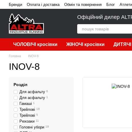
Перейти до основного контенту
Бренди
Оплата і доставка
Обмін та повернення
Блог
Атлет
Офіційний дилер ALTRA
ЧОЛОВІЧІ кросівки
ЖІНОЧІ кросівки
ДИТЯЧІ 
Головна
INOV-8
INOV-8
Розділ
Для асфальту
6
Для асфальту
1
Гамаші
1
Трейлові
18
Трейлові
5
Рюкзаки
11
Головні убори
18