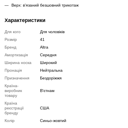
Верх: в'язаний безшовний трикотаж
Характеристики
Для кого
Для чоловіків
Розмір
41
Бренд
Altra
Амортизація
Середня
Ширина носка
Широкий
Пронація
Нейтральна
Призначення
Бездоріжжя
Країна-
виробник
В'єтнам
товару
Країна
реєстрації
США
бренду
Колір
Синьо-жовтий