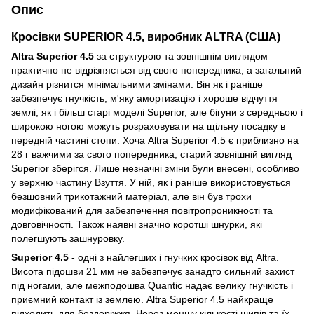
Опис
Кросівки SUPERIOR 4.5, виробник ALTRA (США)
Altra Superior 4.5
за структурою та зовнішнім виглядом
практично не відрізняється від свого попередника, а загальний
дизайн різнится мінімальними змінами. Він як і раніше
забезпечує гнучкість, м'яку амортизацію і хороше відчуття
землі, як і більш старі моделі Superior, але бігуни з середньою і
широкою ногою можуть розраховувати на щільну посадку в
передній частині стопи. Хоча Altra Superior 4.5 є приблизно на
28 г важчими за свого попередника, старий зовнішній вигляд
Superior зберігся. Лише незначні зміни були внесені, особливо
у верхню частину Взуття. У ній, як і раніше використовується
безшовний трикотажний матеріал, але він був трохи
модифікований для забезпечення повітропроникності та
довговічності. Також наявні значно коротші шнурки, які
полегшують зашнуровку.
Superior 4.5
- одні з найлегших і гнучких кросівок від Altra.
Висота підошви 21 мм не забезпечує занадто сильний захист
під ногами, але межподошва Quantic надає велику гнучкість і
приємний контакт із землею. Altra Superior 4.5 найкраще
підходить для бездоріжжя. Через меншу кількості шипів та їх