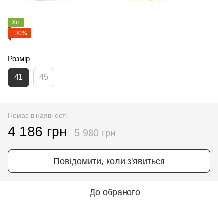
Хіт
−30%
Розмір
41
45
Немає в наявності
4 186 грн
5 980 грн
Повідомити, коли з'явиться
До обраного