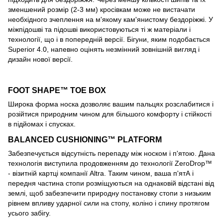
зменшений розмір (2-3 мм) кросівкам може не вистачати
необхідного зчеплення на м'якому кам'янистому бездоріжжі. У
міжпідошві та підошві використовуються ті ж матеріали і
технології, що і в попередній версії. Бігуни, яким подобається
Superior 4.0, напевно оцінять незмінний зовнішній вигляд і
дизайн нової версії.
FOOT SHAPE™ TOE BOX
Широка форма носка дозволяє вашим пальцях розслабитися і
розійтися природним чином для більшого комфорту і стійкості
в підйомах і спусках.
BALANCED CUSHIONING™ PLATFORM
Забезпечується відсутність перепаду між носком і п'ятою. Дана
технологія виступила продовженням до технології ZeroDrop™
- візитній картці компанії Altra. Таким чином, ваша п'ятА і
передня частина стопи розміщуються на однаковій відстані від
землі, щоб забезпечити природну постановку стопи з низьким
рівнем впливу ударної сили на стопу, коліно і спину протягом
усього забігу.