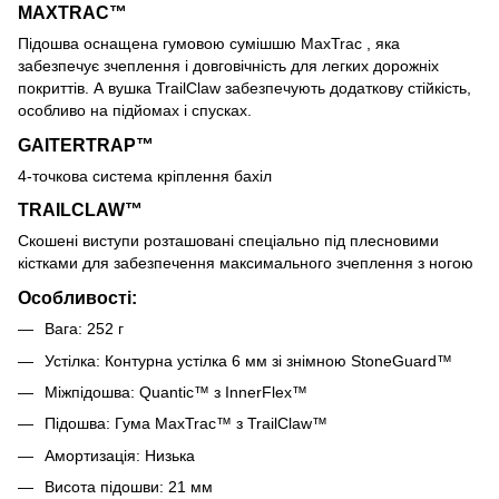
MAXTRAC™
Підошва оснащена гумовою сумішшю MaxTrac , яка
забезпечує зчеплення і довговічність для легких дорожніх
покриттів. А вушка TrailClaw забезпечують додаткову стійкість,
особливо на підйомах і спусках.
GAITERTRAP™
4-точкова система кріплення бахіл
TRAILCLAW™
Скошені виступи розташовані спеціально під плесновими
кістками для забезпечення максимального зчеплення з ногою
Особливості:
Вага: 252 г
Устілка: Контурна устілка 6 мм зі знімною StoneGuard™
Міжпідошва: Quantic™ з InnerFlex™
Підошва: Гума MaxTrac™ з TrailClaw™
Амортизація: Низька
Висота підошви: 21 мм