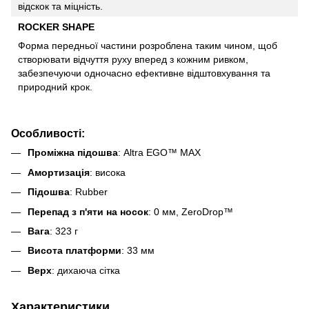
відскок та міцність.
ROCKER SHAPE
Форма передньої частини розроблена таким чином, щоб
створювати відчуття руху вперед з кожним ривком,
забезпечуючи одночасно ефективне відштовхування та
природний крок.
Особливості:
Проміжна підошва
: Altra EGO™ MAX
Амортизація
: висока
Підошва
: Rubber
Перепад з п'яти на носок
: 0 мм, ZeroDrop™
Вага
: 323 г
Висота платформи
: 33 мм
Верх
: дихаюча сітка
Характеристики