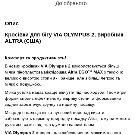
До обраного
Опис
Кросівки для бігу VIA OLYMPUS 2, виробник
ALTRA (США)
Комфорт та продуктивність!
В нових кросівках
VIA Olympus 2
використовується більш
м'яка пінопластова міжпідошва
Altra EGO™ MAX
з такою ж
великою висотою стопи як і раніше, але з більш легкою та
м'якою подушкою.
М'яка устілка надає краще відчуття під час ходьби. Геометрія
форми сприяє ефективному відриву стопи, а формований
задник забезпечує зручну та надійну посадку.
Місце для пальців ніг та нульовий перепад висоти
забезпечують фірмову природну посадку Altra, тому ви можете
рухатися саме так, як задумано вашим тілом.
VIA Olympus 2
створені для забезпечення максимального