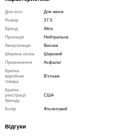
Для кого
Для жінок
Розмір
37.5
Бренд
Altra
Пронація
Нейтральна
Амортизація
Висока
Ширина носка
Широкий
Призначення
Асфальт
Країна-
виробник
В'єтнам
товару
Країна
реєстрації
США
бренду
Колір
Фіолетовий
Відгуки