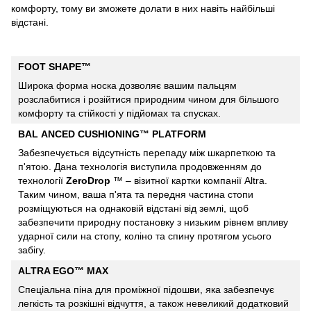
комфорту, тому ви зможете долати в них навіть найбільші
відстані.
FOOT SHAPE™
Широка форма носка дозволяє вашим пальцям
розслабитися і розійтися природним чином для більшого
комфорту та стійкості у підйомах та спусках.
BAL
ANCED CUSHIONING™ PLATFORM
Забезпечується відсутність перепаду між шкарпеткою та
п'ятою. Дана технологія виступила продовженням до
технології
ZeroDrop
™ – візитної картки компанії Altra.
Таким чином, ваша п'ята та передня частина стопи
розміщуються на однаковій відстані від землі, щоб
забезпечити природну постановку з низьким рівнем впливу
ударної сили на стопу, коліно та спину протягом усього
забігу.
ALTRA EGO™ MAX
Спеціальна піна для проміжної підошви, яка забезпечує
легкість та розкішні відчуття, а також невеликий додатковий