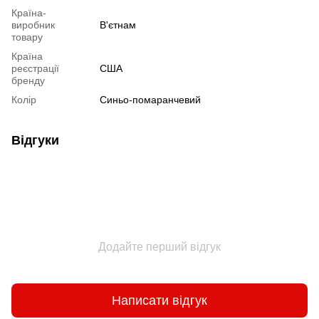
Країна-
виробник
В'єтнам
товару
Країна
реєстрації
США
бренду
Колір
Синьо-помаранчевий
Відгуки
Додайте перший відгук
Написати відгук