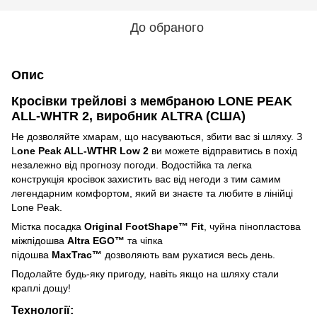
До обраного
Опис
Кросівки трейлові з мембраною LONE PEAK
ALL-WHTR 2, виробник ALTRA (США)
Не дозволяйте хмарам, що насуваються, збити вас зі шляху. З
L
one Peak ALL-WTHR Low 2
ви можете відправитись в похід
незалежно від прогнозу погоди. Водостійка та легка
конструкція кросівок захистить вас від негоди з тим самим
легендарним комфортом, який ви знаєте та любите в лінійці
Lone Peak.
Містка посадка
Original FootShape™ Fit
, чуйна пінопластова
міжпідошва
Altra EGO™
та чіпка
підошва
MaxTrac™
дозволяють вам рухатися весь день.
Подолайте будь-яку пригоду, навіть якщо на шляху стали
краплі дощу!
Технології: