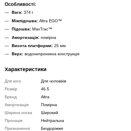
Особливості:
Вага:
374 г
Міжпідошва:
Altra EGO™
Підошва:
MaxTrac™
Амортизація:
помірна
Висота платформи:
25 мм
Верх:
водонепроникна конструкція
Характеристики
Для кого
Для чоловіків
Розмір
46.5
Бренд
Altra
Амортизація
Помірна
Ширина носка
Широкий
Пронація
Нейтральна
Призначення
Бездоріжжя