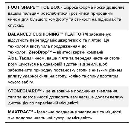
FOOT SHAPE™ TOE BOX
- широка форма носка дозволяє
вашим пальцям розслабитися і розійтися природним
чином для більшого комфорту та стійкості на підйомах та
спусках.
BALANCED CUSHIONING™ PLATFORM
забезпечує
відсутність перепаду між шкарпеткою та п'ятою. Ця
технологія виступила продовженням до
технології
ZeroDrop™
– візитної картки компанії
Altra. Таким чином, ваша п'ята та передня частина стопи
розміщуються на однаковій відстані від землі, щоб
забезпечити природну постановку стопи з низьким рівнем
впливу ударної сили на стопу, коліно та спину протягом
усього забігу.
STONEGUARD™
- це дивовижне поєднання зчеплення,
тяги та довговічності дозволить вам частіше долати велику
дистанцію по пересіченій місцевісті.
MAXTRAC™ -
ідеальне поєднання зчеплення та міцності,
яке подолає навіть найсуворішу місцевість.