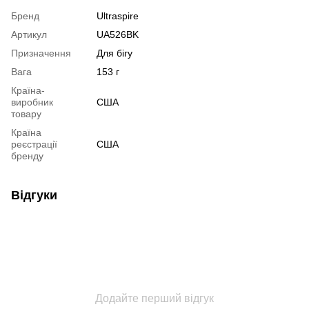
Бренд
Ultraspire
Артикул
UA526BK
Призначення
Для бігу
Вага
153 г
Країна-
виробник
США
товару
Країна
реєстрації
США
бренду
Відгуки
Додайте перший відгук