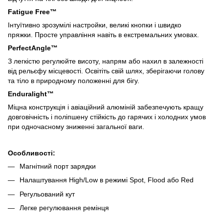
Fatigue Free™
Інтуїтивно зрозумілі настройки, великі кнопки і швидко
пряжки. Просте управління навіть в екстремальних умовах.
PerfectAngle™
З легкістю регулюйте висоту, напрям або нахил в залежності
від рельєфу місцевості. Освітіть свій шлях, зберігаючи голову
та тіло в природному положенні для бігу.
Enduralight™
Міцна конструкція і авіаційний алюміній забезпечують кращу
довговічність і поліпшену стійкість до гарячих і холодних умов
при одночасному зниженні загальної ваги.
Особливості:
Магнітний порт зарядки
Налаштування High/Low в режимі Spot, Flood або Red
Регульований кут
Легке регулювання ремінця