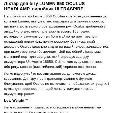
Ліхтар для бігу LUMEN 650 OCULUS
HEADLAMP, виробник ULTRASPIRE
Налобний ліхтар
Lumen 650 Oculus
- це нове доповнення до
колекції Lumen, яке ідеально підходить для занять спортом,
що вимагають вірного розташування рук. Oculus зроблений з
авіаційного алюмінію, але важить всього 153 грами,
включаючи акумулятор - ви його майже не помітите. Він
оснащений новим фіксуючим ременем без тиску, який
дозволяє Oculus ідеально сидіти на вашій голові, залишаючись
при цьому зручним і безпечним. Цей налобний ліхтар має
магнітний порт для зарядки, який спрощує зарядку
акумулятора UltrAspire 18650. Світло має суцільне, точкове
або регульоване (високий/низький) червоне освітлення.
Легко відрегулюйте налаштування за допомогою диска
керування. Для зручності транспортування є функція
блокування, щоб Oculus не включався в небажаних ситуаціях, і
сумка для перенесення, щоб легко утримувати ліхтар і
акумулятор разом.
Low Weight™
Легкі компоненти і матеріали створюють майже непомітне
відчуття на тілі без шкоди для міцності.