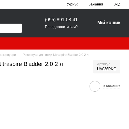
Укр
Рус
Бажання
Вхід
(095) 891-08-41
Мій кошик
Передзвонити вам?
резервуари
Резервуар для води Ultraspire Bladder 2.0 2 л
traspire Bladder 2.0 2 л
Артикул
UA036PKG
В бажання