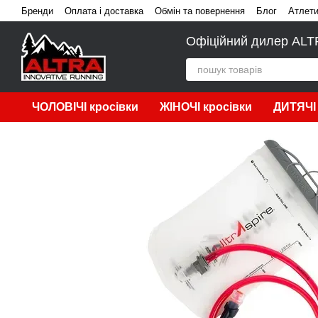
Перейти до основного контенту
Бренди
Оплата і доставка
Обмін та повернення
Блог
Атлет
Офіційний дилер ALTRA
ЧОЛОВІЧІ кросівки
ЖІНОЧІ кросівки
ДИТЯЧІ 