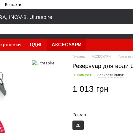
и
Контакти
, INOV-8, Ultraspire
кросівки
ОДЯГ
АКСЕСУАРИ
Головна
АКСЕСУАРИ
Фляги та 
Резервуар для води Ul
В наявності
Написати відгук
1 013 грн
Розмір
2L