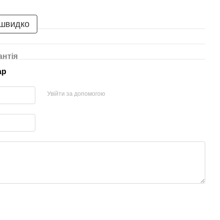
 швидко
антія
ар
Увійти за допомогою