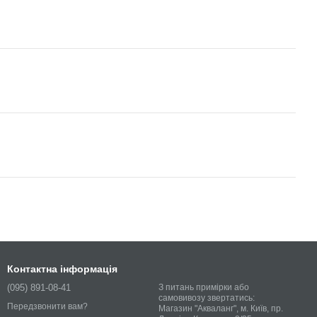
Контактна інформація
(095) 891-08-41
З питань примірки або
самовивозу звертатись:
Передзвонити вам?
Магазин "Акваланг", м. Київ, пр.