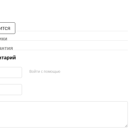
ится
ики
антия
нтарий
Войти с помощью