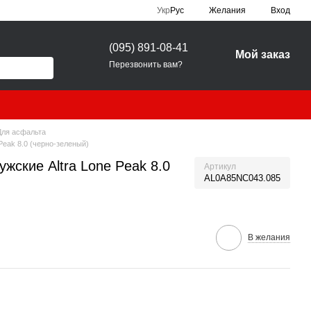
Укр
Рус
Желания
Вход
(095) 891-08-41
Мой заказ
Перезвонить вам?
Для асфальта
Peak 8.0 (черно-зеленый)
ужские Altra Lone Peak 8.0
Артикул
AL0A85NC043.085
В желания