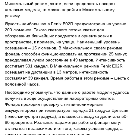
Минимальный режим, затем, если продолжать поворот
«головы» модели, то можно перейти к Максимальному
режиму.
Яркость наибольшая в Fenix E02R предусмотрена на уровне
200 люменов. Такого светового потока хватит для
обозревания ближайших предметов и ориентировки в
пространстве, к примеру, на улице. Наименьший уровень
освещения – 15 люменов. В Максимальном своём режиме
фонарь способен функционировать на протяжении 25 минут,
преодолевая лучом расстояние в 49 метров. Интенсивность
достигает 591 кандел. В Минимальном режиме Fenix E02R
освещает на дистанции в 13 метров, интенсивность
составляет 39 кандел. Время работы в этом режиме – шесть с
половиной часов.
Необходимо упомянуть, что данные о работе модели удалось
получить в ходе осуществления лабораторных опытов.
Фонарь проходил проверку с литий-полимерным
аккумулятором при температуре порядка 21 градуса Цельсия
(плюс-минус три градуса), а влажность воздуха достигала 50-
80 процентов. Реальные параметры работы фонаря могут
отличаться в зависимости от того, каковы условия среды, а
также от применяемых элементов питания.