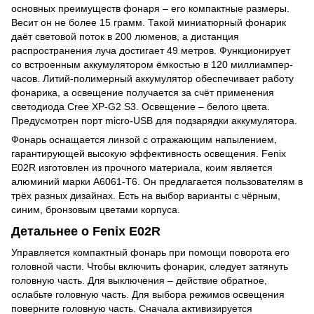
основных преимуществ фонаря – его компактные размеры.
Весит он не более 15 грамм. Такой миниатюрный фонарик
даёт световой поток в 200 люменов, а дистанция
распространения луча достигает 49 метров. Функционирует
со встроенным аккумулятором ёмкостью в 120 миллиампер-
часов. Литий-полимерный аккумулятор обеспечивает работу
фонарика, а освещение получается за счёт применения
светодиода Cree XP-G2 S3. Освещение – белого цвета.
Предусмотрен порт micro-USB для подзарядки аккумулятора.
Фонарь оснащается линзой с отражающим напылением,
гарантирующей высокую эффективность освещения. Fenix
E02R изготовлен из прочного материала, коим является
алюминий марки А6061-Т6. Он предлагается пользователям в
трёх разных дизайнах. Есть на выбор варианты с чёрным,
синим, бронзовым цветами корпуса.
Детальнее о Fenix E02R
Управляется компактный фонарь при помощи поворота его
головной части. Чтобы включить фонарик, следует затянуть
головную часть. Для выключения – действие обратное,
ослабьте головную часть. Для выбора режимов освещения
поверните головную часть. Сначала активизируется