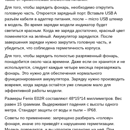
Для того, чтобы зарядить фонарь, необходимо открутить
головную часть. Откроется зарядный порт. Вставьте USB A
разъём кабеля в адаптер питания, после – micro USB штекер
в модель. Во время зарядки модели индикатор будет
светиться красным. Когда же заряда достаточно, красный цвет
поменяется на зелёный. Аккумулятор зарядился. После
завершения зарядки нужно закрутить головную часть, и
убедиться, что соблюдена герметичность корпуса.
Для того, чтобы зарядить полностью разряженный фонарь,
понадобится около часа времени. Даже если он хранится и не
используется, следует каждые четыре месяца перезаряжать
фонарь. Это нужно для обеспечения нормального
функционирования аккумулятора. Зарядку нужно производить
вовремя, когда заряда остаётся уже слишком мало для
эффективной работы модели.
Размеры Fenix E02R составляют 48*15*14 миллиметров. Вес
равен 15 граммам. Выдерживает падения с высоты одного
метра. Стандарт защиты от воды и пыли – IP68.
Советы по применению: запрещено разбирать «голову»
фонаря, иначе это приведёт к нарушению герметизации.
Модель повредится, и вы утратите гарантию на неё. При