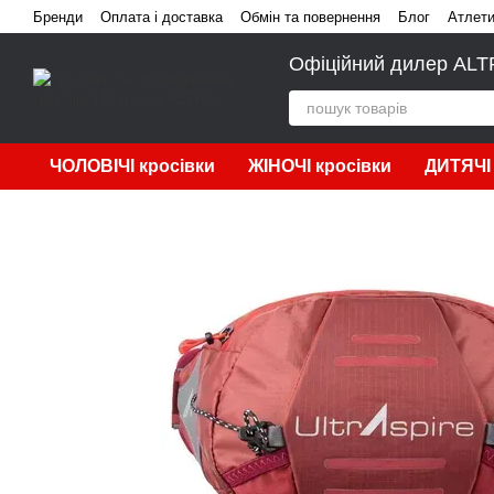
Перейти до основного контенту
Бренди
Оплата і доставка
Обмін та повернення
Блог
Атлет
Офіційний дилер ALTRA
ЧОЛОВІЧІ кросівки
ЖІНОЧІ кросівки
ДИТЯЧІ 