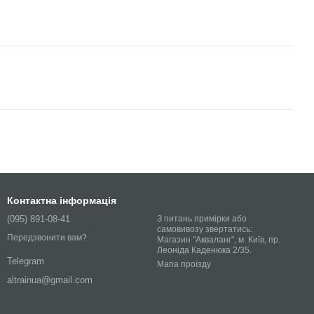
Контактна інформація
(095) 891-08-41
З питань примірки або
самовивозу звертатись:
Передзвонити вам?
Магазин "Акваланг", м. Київ, пр.
Леоніда Каденюка 2/35.
Telegram
Мапа проїзду
altrainua@gmail.com