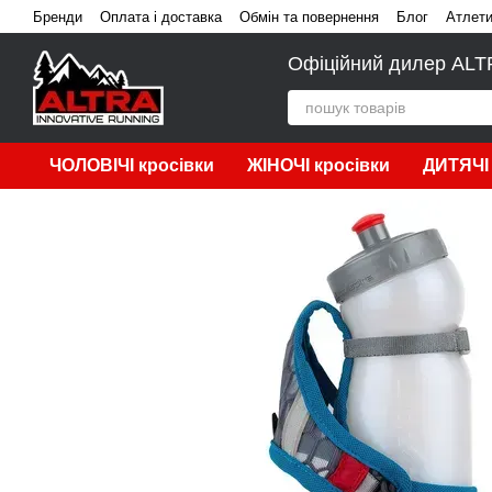
Перейти до основного контенту
Бренди
Оплата і доставка
Обмін та повернення
Блог
Атлет
Офіційний дилер ALTRA
ЧОЛОВІЧІ кросівки
ЖІНОЧІ кросівки
ДИТЯЧІ 