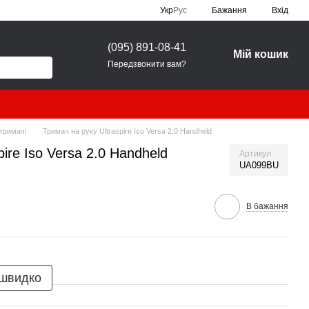
Укр
Рус
Бажання
Вхід
(095) 891-08-41
Мій кошик
Передзвонити вам?
тримачі
Тримач на руку Ultraspire Iso Versa 2.0 Handheld
pire Iso Versa 2.0 Handheld
Артикул
UA099BU
В бажання
 швидко