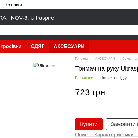
и
Контакти
, INOV-8, Ultraspire
кросівки
ОДЯГ
АКСЕСУАРИ
Головна
АКСЕСУАРИ
Сумки та 
Тримач на руку Ultras
В наявності
Написати відгук
723 грн
Купити
Замовити
Опис
Характеристики