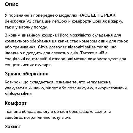
Опис
У порівнянні з попереднею моделлю
RACE ELITE PEAK
,
бейсболка V2 стала ще легшою и комфортнішою як в жарку,
так и у вітряну погоду.
З новим дизайном козирка і його можлівістю складання для
компактного зберігання ця кепка стає номером один для гонок
або тренування. Сітка дозволяє відводіті зайве тепло, що
ідеально підходить для спекотно днів. Такоже в ній є
спеціальні вентиляційні отвори, які можна використовуват для
сонцезахисних окулярів.
Зручне зберігання
Козирок, що складається, означає те, что кепку можна
упакувати в кишеню, жилет або поясну сумку, використовуючи
мінімум місця.
Комфорт
Тканина вбирає вологу в області брів, швидко сохне та
запобігає потраплянню поту в очі.
Захист