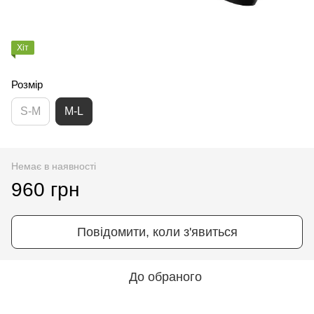
Хіт
Розмір
S-M
M-L
Немає в наявності
960 грн
Повідомити, коли з'явиться
До обраного