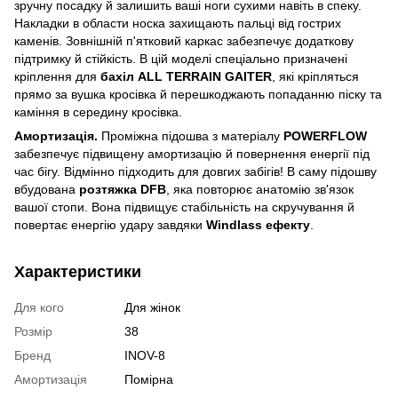
зручну посадку й залишить ваші ноги сухими навіть в спеку.
Накладки в области носка захищають пальці від гострих
каменів. Зовнішній п'ятковий каркас забезпечує додаткову
підтримку й стійкість. В цій моделі спеціально призначені
кріплення для
бахіл ALL TERRAIN GAITER
, які кріпляться
прямо за вушка кросівка й перешкоджають попаданню піску та
каміння в середину кросівка.
Амортизація.
Проміжна підошва з матеріалу
POWERFLOW
забезпечує підвищену амортизацію й повернення енергії під
час бігу. Відмінно підходить для довгих забігів! В саму підошву
вбудована
розтяжка DFB
, яка повторює анатомію зв'язок
вашої стопи. Вона підвищує стабільність на скручування й
повертає енергію удару завдяки
Windlass ефекту
.
Характеристики
Для кого
Для жінок
Розмір
38
Бренд
INOV-8
Амортизація
Помірна