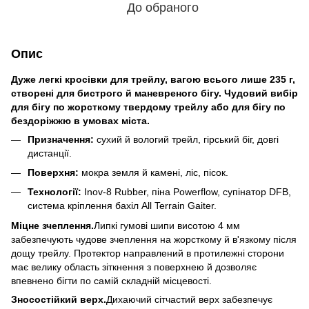
До обраного
Опис
Дуже легкі кросівки для трейлу, вагою всього лише 235 г,
створені для бистрого й маневреного бігу. Чудовий вибір
для бігу по жорсткому твердому трейлу або для бігу по
бездоріжжю в умовах міста.
Призначення:
сухий й вологий трейл, гірський біг, довгі
дистанції.
Поверхня:
мокра земля й камені, ліс, пісок.
Технології:
Inov-8 Rubber, піна Powerflow, супінатор DFB,
система кріплення бахіл All Terrain Gaiter.
Міцне зчеплення.
Липкі гумові шипи висотою 4 мм
забезпечують чудове зчеплення на жорсткому й в'язкому після
дощу трейлу. Протектор направлений в протилежні сторони
має велику область зіткнення з поверхнею й дозволяє
впевнено бігти по самій складній місцевості.
Зносостійкий верх.
Дихаючий сітчастий верх забезпечує