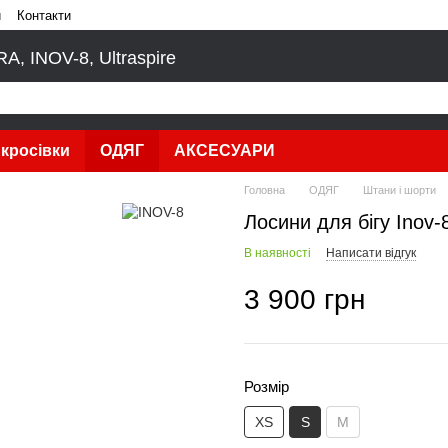
и
Контакти
, INOV-8, Ultraspire
кросівки
ОДЯГ
АКСЕСУАРИ
Головна
ОДЯГ
Штани і шорти
Лосини для бігу Inov-8
В наявності
Написати відгук
3 900 грн
Розмір
XS
S
M