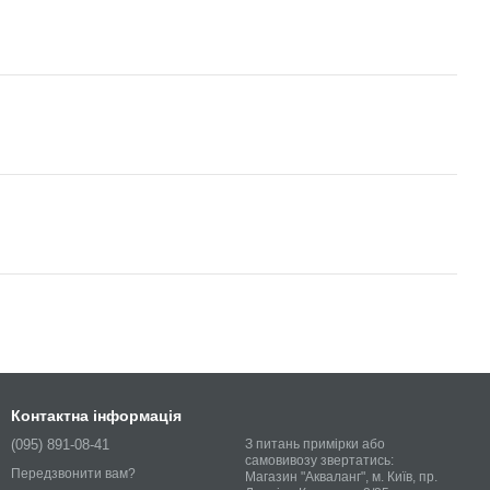
Контактна інформація
(095) 891-08-41
З питань примірки або
самовивозу звертатись:
Передзвонити вам?
Магазин "Акваланг", м. Київ, пр.