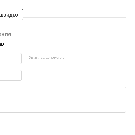
 швидко
антія
ар
Увійти за допомогою