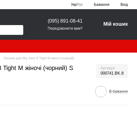
Укр
Рус
Бажання
Вхід
(095) 891-08-41
Мій кошик
Передзвонити вам?
Лосини для бігу Inov-8 Tight M жіночі (чорний)
 Tight M жіночі (чорний) S
Артикул
000741.BK.8
В бажання