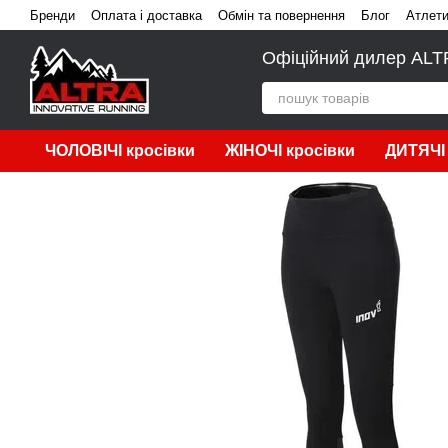
Перейти до основного контенту
Бренди
Оплата і доставка
Обмін та повернення
Блог
Атлет
Офіційний дилер ALTRA
ЧОЛОВІЧІ кросівки
ЖІНОЧІ кросівки
ДИТЯЧІ 