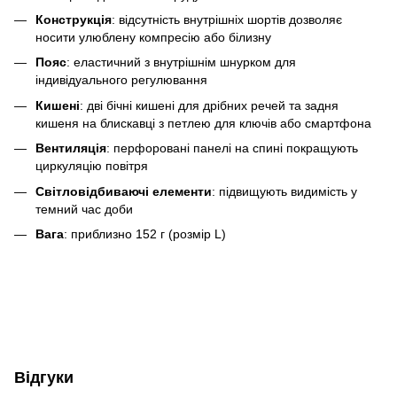
Конструкція
:
відсутність внутрішніх шортів дозволяє
носити улюблену компресію або білизну
Пояс
:
еластичний з внутрішнім шнурком для
індивідуального регулювання
Кишені
:
дві бічні кишені для дрібних речей та
задня
кишеня на блискавці з петлею для ключів або смартфона
Вентиляція
:
перфоровані панелі на спині покращують
циркуляцію повітря
Світловідбиваючі елементи
:
підвищують видимість у
темний час доби
Вага
:
приблизно 152 г (розмір L)
Відгуки