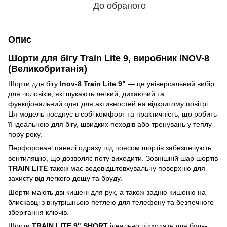
До обраного
Опис
Шорти для бігу Train Lite 9, виробник INOV-8
(Великобританія)
Шорти для бігу
Inov-8 Train Lite 9"
— це універсальний вибір
для чоловіків, які шукають легкий, дихаючий та
функціональний одяг для активностей на відкритому повітрі.
Ця модель поєднує в собі комфорт та практичність, що робить
її ідеальною для бігу, швидких походів або тренувань у теплу
пору року.
Перфоровані панелі одразу під поясом шортів забезпечують
вентиляцію, що дозволяє поту виходити. Зовнішній шар шортів
TRAIN LITE
також має водовідштовхувальну поверхню для
захисту від легкого дощу та бруду.
Шорти мають дві кишені для рук, а також задню кишеню на
блискавці з внутрішньою петлею для телефону та безпечного
зберігання ключів.
Шорти
TRAIN LITE 9" SHORT
ідеально підходять для будь-