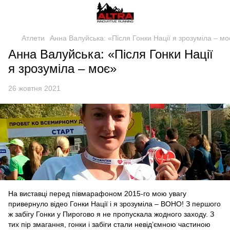
Атлети
Анна Валуйська: «Після Гонки Нації я зрозуміла – мо
Анна Валуйська: «Після Гонки Нації
я зрозуміла – моє»
26 жовтня 2021
На виставці перед півмарафоном 2015-го мою увагу
привернуло відео Гонки Нації і я зрозуміла – ВОНО! З першого
ж забігу Гонки у Пирогово я не пропускала жодного заходу. З
тих пір змагання, гонки і забіги стали невід’ємною частиною