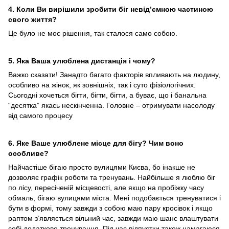
4. Коли Ви вирішили зробити біг невід’ємною частиною
свого життя?
Це було не моє рішення, так сталося само собою.
5. Яка Ваша улюблена дистанція і чому?
Важко сказати! Занадто багато факторів впливають на людину,
особливо на жінок, як зовнішніх, так і суто фізіологічних.
Сьогодні хочеться бігти, бігти, бігти, а буває, що і банальна
“десятка” якась нескінченна. Головне – отримувати насолоду
від самого процесу
6. Яке Ваше улюблене місце для бігу? Чим воно
особливе?
Найчастіше бігаю просто вулицями Києва, бо інакше не
дозволяє графік роботи та тренувань. Найбільше я люблю біг
по лісу, пересіченій місцевості, але якщо на пробіжку часу
обмаль, бігаю вулицями міста. Мені подобається тренуватися і
бути в формі, тому завжди з собою маю пару кросівок і якщо
раптом з’являється вільний час, завжди маю шанс влаштувати
собі додаткове тренування. Під час відпустки також намагаюся