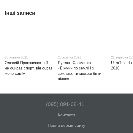
Інші записи
26 жовтня 2021
26 жовтня 2021
21 вересня 20
Олексій Прокопенко: «Я
Руслан Форманюк:
UltraTrail d
не обирав спорт, він обрав
«Біжучи по землі і з
2016
мене сам!»
землею, ти можеш бігти
вічно»
(095) 891-08-41
Контакти
Повна версія сайту