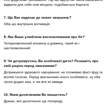
відкрити для себе нові місцини, подобаються Карпати.
7. Що Вас надихає до нових звершень?
Хіба що внутрішня мотивація.
8. Яке Ваше улюблене висловлювання про біг?
Чотирихвилинний кілометр в довжину, такий як і
шестихвилинний.
9. Чи дотримуєтесь Ви особливої дієти? Розкажіть про
свій раціон перед змаганнями?
Дотримуюся здорового харчування, не споживаю фаст-фуд та
всілякі сосиски. Перед змаганнями нічого особливого, ну хіба
трохи додаю каш, а так все як завжди.
10. Яким досягненням Ви пишаєтесь?
Думаю, мої досягнення ще попереду