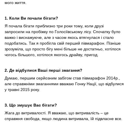
мого життя.
1. Коли Ви почали бігати?
Я почала бігати приблизно три роки тому, коли друзі
запросили на пробіжку по Голосіївському лісу. Спочатку було
важко і виснажуюче, але з часом якось втягнулася і стало
подобатись. Так я пробігла свій перший півмарафон. Пізніше
зрозуміла, що просто бігу мені більше не достатньо, хотілося
чогось більшого, хотілося якогось драйву, пригод.
2. Де відбулися Ваші перші змагання?
Думаю, першим серйозним забігом став півмарафон 2014р.,
але справжніми змаганнями вважаю Гонку Нації, що відбулися
у травні 2015 року.
3. Що змушує Вас бігати?
Жага до витривалості. Я вважаю, що витривалість – це
справжня свобода, якщо людина витривала, їй підвласне все.