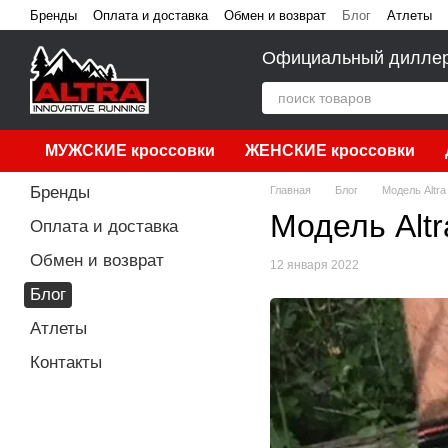
Перейти к основному контенту
Бренды
Оплата и доставка
Обмен и возврат
Блог
Атлеты
Официальный диллер A
МУЖСКИЕ кроссовки
ЖЕНСКИЕ кроссовки
Бренды
Главная
Блог
Модель Altr
Модель Alt
Оплата и доставка
Обмен и возврат
12 января 2022
Блог
Атлеты
Контакты