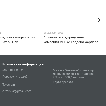
1
28 декабря 2021
ередина» амортизации
4 совета от соучредителя
IL от ALTRA
компании ALTRA Голдена Харпера
Контактная информация
(095) 891-08-41
Магазин "Акваланг", г. Киев, пр.
Леонида Каденюка (Гагарина)
Перезвонить вам?
2/35 оф. 166, 1-ый этаж
Карта проезда
Telegram
altrainua@gmail.com