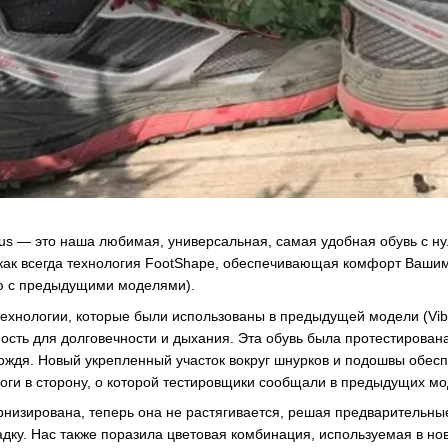
s — это наша любимая, универсальная, самая удобная обувь с н
как всегда технология FootShape, обеспечивающая комфорт Ваши
ю с предыдущими моделями).
технологии, которые были использованы в предыдущей модели (Vib
ость для долговечности и дыхания. Эта обувь была протестирована
ождя. Новый укрепленный участок вокруг шнурков и подошвы обес
ги в сторону, о которой тестировщики сообщали в предыдущих мо
рнизирована, теперь она не растягивается, решая предварительны
дку. Нас также поразила цветовая комбинация, используемая в 