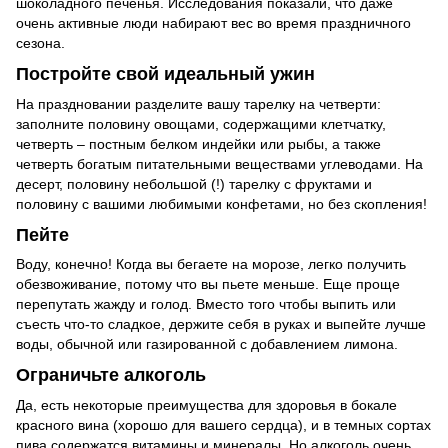
шоколадного печенья. Исследования показали, что даже
очень активные люди набирают вес во время праздничного
сезона.
Постройте свой идеальный ужин
На праздновании разделите вашу тарелку на четверти:
заполните половину овощами, содержащими клетчатку,
четверть – постным белком индейки или рыбы, а также
четверть богатым питательными веществами углеводами. На
десерт, половину небольшой (!) тарелку с фруктами и
половину с вашими любимыми конфетами, но без скопления!
Пейте
Воду, конечно! Когда вы бегаете на морозе, легко получить
обезвоживание, потому что вы пьете меньше. Еще проще
перепутать жажду и голод. Вместо того чтобы выпить или
съесть что-то сладкое, держите себя в руках и выпейте лучше
воды, обычной или газированной с добавлением лимона.
Ограничьте алкоголь
Да, есть некоторые преимущества для здоровья в бокале
красного вина (хорошо для вашего сердца), и в темных сортах
пива содержатся витамины и минералы. Но алкоголь очень