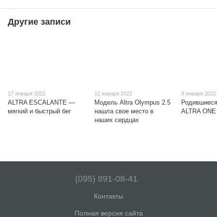
Другие записи
17 января 2022
12 января 2022
9 января 2022
ALTRA ESCALANTE —
Модель Altra Olympus 2.5
Родившиеся
мягкий и быстрый бег
нашла свое место в
ALTRA ONE
наших сердцах
(095) 891-08-41
Контакты
Полная версия сайта