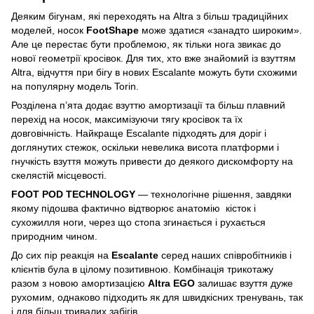
Деяким бігунам, які переходять на Altra з більш традиційних
моделей, носок
FootShape
може здатися «занадто широким».
Але це перестає бути проблемою, як тільки нога звикає до
нової геометрії кросівок. Для тих, хто вже знайомий із взуттям
Altra, відчуття при бігу в нових Escalante можуть бути схожими
на популярну модель Torin.
Розділена п’ята додає взуттю амортизації та більш плавний
перехід на носок, максимізуючи тягу кросівок та їх
довговічність. Найкраще Escalante підходять для доріг і
доглянутих стежок, оскільки невелика висота платформи і
гнучкість взуття можуть привести до деякого дискомфорту на
скелястій місцевості.
FOOT POD TECHNOLOGY
— технологічне рішення, завдяки
якому підошва фактично відтворює анатомію кісток і
сухожилля ноги, через що стопа згинається і рухається
природним чином.
До сих пір реакція на
Escalante
серед наших співробітників і
клієнтів була в цілому позитивною. Комбінація трикотажу
разом з новою амортизацією
Altra EGO
залишає взуття дуже
рухомим, однаково підходить як для швидкісних тренувань, так
і для більш тривалих забігів.