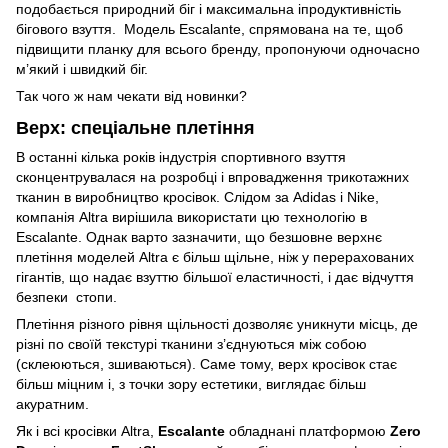
подобається природний біг і максимальна іпродуктивністіь
бігового взуття. Модель Escalante, спрямована на те, щоб
підвищити планку для всього бренду, пропонуючи одночасно
м’який і швидкий біг.
Так чого ж нам чекати від новинки?
Верх: спеціальне плетіння
В останні кілька років індустрія спортивного взуття
сконцентрувалася на розробці і впровадження трикотажних
тканин в виробництво кросівок. Слідом за Adidas і Nike,
компанія Altra вирішила використати цю технологію в
Escalante. Однак варто зазначити, що безшовне верхнє
плетіння моделей Altra є більш щільне, ніж у перерахованих
гігантів, що надає взуттю більшої еластичності, і дає відчуття
безпеки стопи.
Плетіння різного рівня щільності дозволяє уникнути місць, де
різні по своїй текстурі тканини з’єднуються між собою
(склеюються, зшиваються). Саме тому, верх кросівок стає
більш міцним і, з точки зору естетики, виглядає більш
акуратним.
Як і всі кросівки Altra,
Escalante
обладнані платформою
Zero