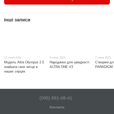
Інші записи
12 січня 2022
9 січня 2022
7 січня 2022
Модель Altra Olympus 2.5
Народжені для швидкості
Створені дл
знайшла своє місце в
ALTRA ONE V3
PARADIGM 
наших серцях
(095) 891-08-41
Контакти