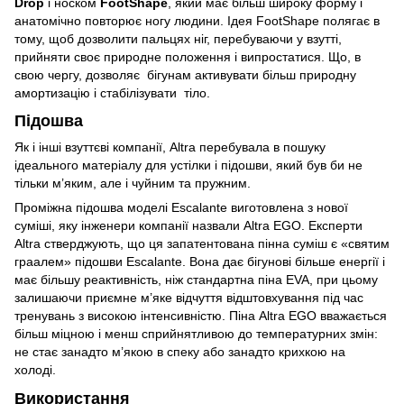
Drop
і носком
FootShape
, який має більш широку форму і
анатомічно повторює ногу людини. Ідея FootShape полягає в
тому, щоб дозволити пальцях ніг, перебуваючи у взутті,
прийняти своє природне положення і випростатися. Що, в
свою чергу, дозволяє бігунам активувати більш природну
амортизацію і стабілізувати тіло.
Підошва
Як і інші взуттєві компанії, Altra перебувала в пошуку
ідеального матеріалу для устілки і підошви, який був би не
тільки м’яким, але і чуйним та пружним.
Проміжна підошва моделі Escalante виготовлена з нової
суміші, яку інженери компанії назвали Altra EGO. Експерти
Altra стверджують, що ця запатентована пінна суміш є «святим
граалем» підошви Escalante. Вона дає бігунові більше енергії і
має більшу реактивність, ніж стандартна піна EVA, при цьому
залишаючи приємне м’яке відчуття відштовхування під час
тренувань з високою інтенсивністю. Піна Altra EGO вважається
більш міцною і менш сприйнятливою до температурних змін:
не стає занадто м’якою в спеку або занадто крихкою на
холоді.
Використання