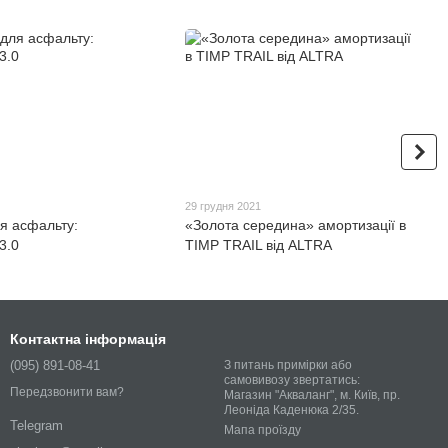
29 грудня 2021
ля асфальту:
«Золота середина» амортизації в
3.0
TIMP TRAIL від ALTRA
Контактна інформація
(095) 891-08-41
З питань примірки або
самовивозу звертатись:
Передзвонити вам?
Магазин "Акваланг", м. Київ, пр.
Леоніда Каденюка 2/35.
Telegram
Мапа проїзду