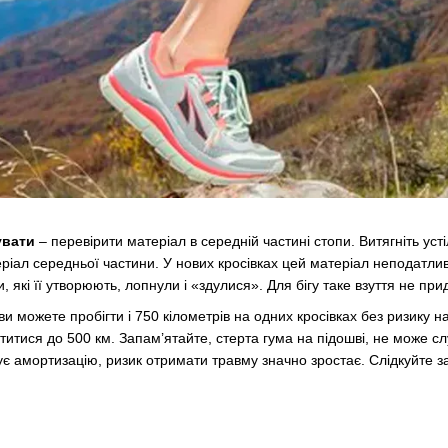
сувати
– перевірити матеріал в середній частині стопи. Витягніть уст
ріал середньої частини. У нових кросівках цей матеріал неподатлив
, які її утворюють, лопнули і «здулися». Для бігу таке взуття не пр
и можете пробігти і 750 кілометрів на одних кросівках без ризику 
титися до 500 км. Запам’ятайте, стерта гума на підошві, не може сл
є амортизацію, ризик отримати травму значно зростає. Слідкуйте за 