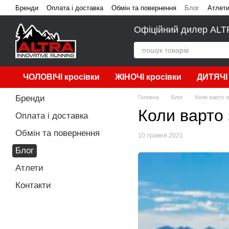
Перейти до основного контенту
Бренди
Оплата і доставка
Обмін та повернення
Блог
Атлет
Офіційний дилер ALTRA
ЧОЛОВІЧІ кросівки
ЖІНОЧІ кросівки
ДИТЯЧІ 
Бренди
Головна
Блог
Коли варто з
Коли варто 
Оплата і доставка
Обмін та повернення
10 травня 2021
Блог
Атлети
Контакти