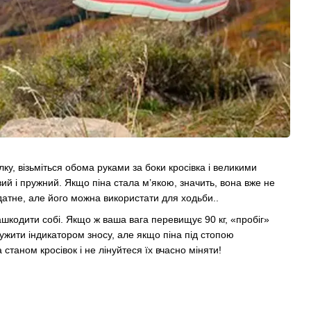
ілку, візьміться обома руками за боки кросівка і великими
ий і пружний. Якщо піна стала м’якою, значить, вона вже не
идатне, але його можна використати для ходьби..
нашкодити собі. Якщо ж ваша вага перевищує 90 кг, «пробіг»
ужити індикатором зносу, але якщо піна під стопою
станом кросівок і не лінуйтеся їх вчасно міняти!