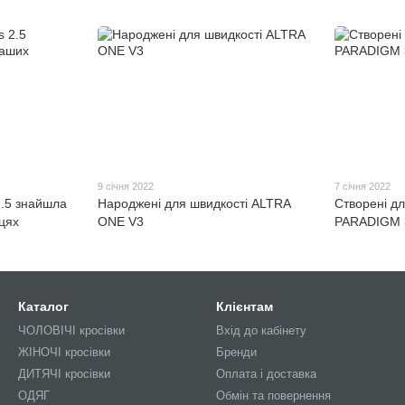
9 січня 2022
7 січня 2022
2.5 знайшла
Народжені для швидкості ALTRA
Створені д
цях
ONE V3
PARADIGM 
Каталог
Клієнтам
ЧОЛОВІЧІ кросівки
Вхід до кабінету
ЖІНОЧІ кросівки
Бренди
ДИТЯЧІ кросівки
Оплата і доставка
ОДЯГ
Обмін та повернення